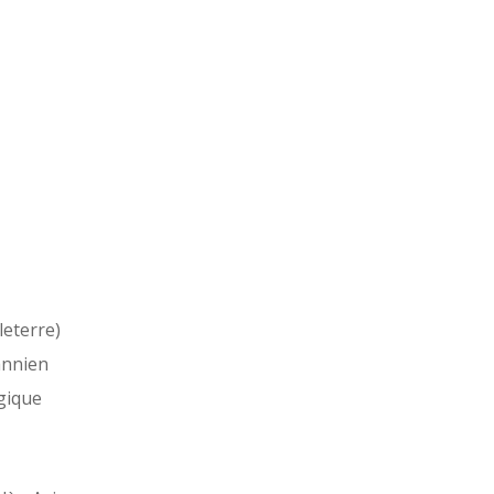
leterre)
annien
gique